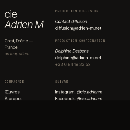
c
i
e
PRODUCTION DIFFUSION
A
d
r
i
e
n
M
Contact diffusion
d
i
f
f
u
s
i
o
n
@
a
d
r
i
e
n
-
m
.
n
e
t
Crest, Drôme —
PRODUCTION COORDINATION
France
Delphine Desbons
on tour, often.
d
e
l
p
h
i
n
e
@
a
d
r
i
e
n
-
m
.
n
e
t
+33 6 84 18 33 52
COMPAGNIE
SUIVRE
Œ
u
v
r
e
s
I
n
s
t
a
g
r
a
m
,
@
c
i
e
.
a
d
r
i
e
n
m
À
p
r
o
p
o
s
F
a
c
e
b
o
o
k
,
@
c
i
e
.
a
d
r
i
e
n
m
A
c
t
u
a
l
i
t
é
s
V
i
m
e
o
C
a
l
e
n
d
r
i
e
r
P
r
e
s
s
e
INFOLETTRE
C
o
n
t
a
c
t