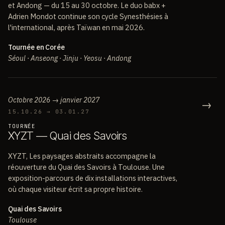
et Andong — du 15 au 30 octobre. Le duo babx +
Adrien Mondot continue son cycle Synesthésies à
l'international, après Taïwan en mai 2026.
Tournée en Corée
Séoul · Anseong · Jinju · Yeosu · Andong
Octobre 2026 → janvier 2027
→
15.10.26 → 03.01.27
TOURNÉE
X
Y
Z
T
—
Q
u
a
i
d
e
s
S
a
v
o
i
r
s
XYZT, Les paysages abstraits accompagne la
réouverture du Quai des Savoirs à Toulouse. Une
exposition-parcours de dix installations interactives,
où chaque visiteur écrit sa propre histoire.
Quai des Savoirs
Toulouse