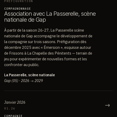
PRÉFIGURATION
COMPAGNONNAGE
A
s
s
o
c
i
a
t
i
o
n
a
v
e
c
L
a
P
a
s
s
e
r
e
l
l
e
,
s
c
è
n
e
n
a
t
i
o
n
a
l
e
d
e
G
a
p
À partir de la saison 26-27, La Passerelle scène
nationale de Gap accompagne le développement de
la compagnie sur trois saisons. Préfiguration dès
décembre 2025 avec « Émersion », esquisse autour
de Frissons à La Chapelle des Pénitents — terrain de
jeu pour expérimenter de nouvelles formes et les
confronter au public.
La Passerelle, scène nationale
Gap (05) · 2026 → 2029
Janvier 2026
→
01.26
COMPAGNIE