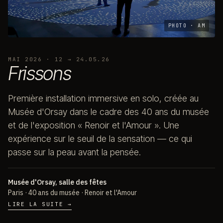
PHOTO ·
AM
MAI 2026
·
12 → 24.05.26
Frissons
Première installation immersive en solo, créée au
Musée d'Orsay dans le cadre des 40 ans du musée
et de l'exposition « Renoir et l'Amour ». Une
expérience sur le seuil de la sensation — ce qui
passe sur la peau avant la pensée.
Musée d'Orsay, salle des fêtes
Paris · 40 ans du musée · Renoir et l'Amour
L
I
R
E
L
A
S
U
I
T
E
→