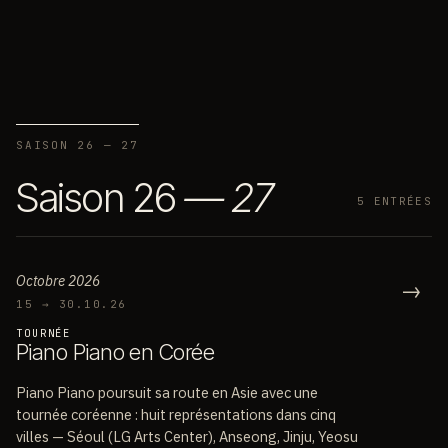
SAISON 26 — 27
Saison 26
—
27
5
ENTRÉES
Octobre 2026
→
15 → 30.10.26
TOURNÉE
P
i
a
n
o
P
i
a
n
o
e
n
C
o
r
é
e
Piano Piano poursuit sa route en Asie avec une
tournée coréenne : huit représentations dans cinq
villes — Séoul (LG Arts Center), Anseong, Jinju, Yeosu