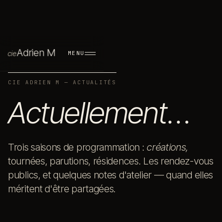
A
d
r
i
e
n
M
c
i
e
MENU
CIE ADRIEN M — ACTUALITÉS
Actuellement
…
Trois saisons de programmation :
créations,
tournées, parutions, résidences. Les rendez-vous
publics, et quelques notes d'atelier — quand elles
méritent d'être partagées.