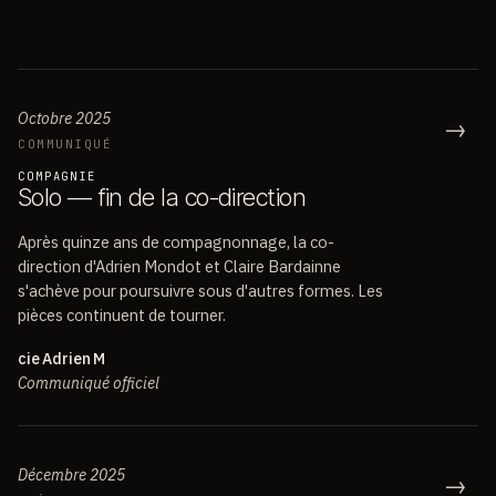
Octobre 2025
→
COMMUNIQUÉ
COMPAGNIE
S
o
l
o
—
f
i
n
d
e
l
a
c
o
-
d
i
r
e
c
t
i
o
n
Après quinze ans de compagnonnage, la co-
direction d'Adrien Mondot et Claire Bardainne
s'achève pour poursuivre sous d'autres formes. Les
pièces continuent de tourner.
cie Adrien M
Communiqué officiel
Décembre 2025
→