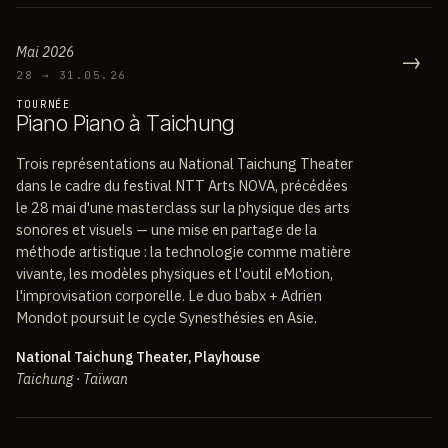
Mai 2026
→
28 → 31.05.26
TOURNÉE
P
i
a
n
o
P
i
a
n
o
à
T
a
i
c
h
u
n
g
Trois représentations au National Taichung Theater
dans le cadre du festival NTT Arts NOVA, précédées
le 28 mai d'une masterclass sur la physique des arts
sonores et visuels — une mise en partage de la
méthode artistique : la technologie comme matière
vivante, les modèles physiques et l'outil eMotion,
l'improvisation corporelle. Le duo babx + Adrien
Mondot poursuit le cycle Synesthésies en Asie.
National Taichung Theater, Playhouse
Taichung · Taïwan