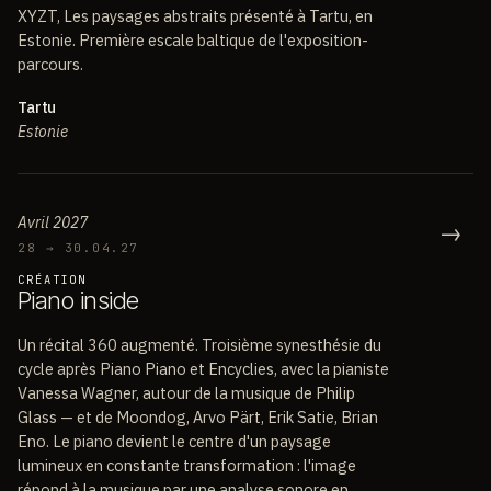
XYZT, Les paysages abstraits présenté à Tartu, en
Estonie. Première escale baltique de l'exposition-
parcours.
Tartu
Estonie
Avril 2027
→
28 → 30.04.27
CRÉATION
P
i
a
n
o
i
n
s
i
d
e
Un récital 360 augmenté. Troisième synesthésie du
cycle après Piano Piano et Encyclies, avec la pianiste
Vanessa Wagner, autour de la musique de Philip
Glass — et de Moondog, Arvo Pärt, Erik Satie, Brian
Eno. Le piano devient le centre d'un paysage
lumineux en constante transformation : l'image
répond à la musique par une analyse sonore en