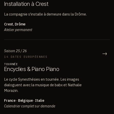
I
n
s
t
a
l
l
a
t
i
o
n
à
C
r
e
s
t
La compagnie s'installe à demeure dans la Drôme.
Crest, Drôme
Atelier permanent
Saison 25 / 26
→
14 DATES EUROPÉENNES
TOURNÉE
E
n
c
y
c
l
i
e
s
&
P
i
a
n
o
P
i
a
n
o
Le cycle Synesthésies en tournée. Les images
dialoguent avec la musique de babx et Nathalie
Morazin.
France · Belgique · Italie
Calendrier complet sur demande