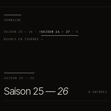
SOMMAIRE
S
A
I
S
O
N
2
5
—
2
6
·
8
S
A
I
S
O
N
2
6
—
2
7
·
5
Œ
U
V
R
E
S
E
N
T
O
U
R
N
É
E
→
SAISON 25 — 26
Saison 25
—
26
8
ENTRÉES