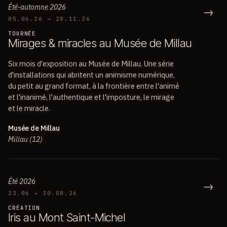
Été-automne 2026
→
05.06.26 → 28.11.26
TOURNÉE
M
i
r
a
g
e
s
&
m
i
r
a
c
l
e
s
a
u
M
u
s
é
e
d
e
M
i
l
l
a
u
Six mois d'exposition au Musée de Millau. Une série
d'installations qui abritent un animisme numérique,
du petit au grand format, à la frontière entre l'animé
et l'inanimé, l'authentique et l'imposture, le mirage
et le miracle.
Musée de Millau
Millau (12)
Été 2026
→
23.06 → 30.08.26
CRÉATION
I
r
i
s
a
u
M
o
n
t
S
a
i
n
t
-
M
i
c
h
e
l