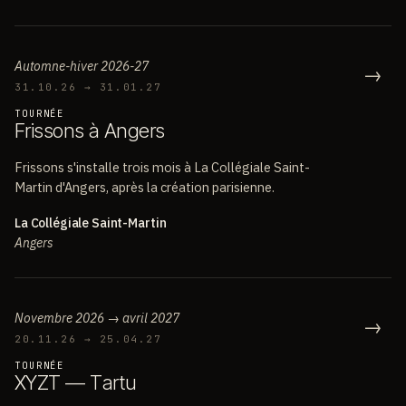
Automne-hiver 2026-27
→
31.10.26 → 31.01.27
TOURNÉE
F
r
i
s
s
o
n
s
à
A
n
g
e
r
s
Frissons s'installe trois mois à La Collégiale Saint-
Martin d'Angers, après la création parisienne.
La Collégiale Saint-Martin
Angers
Novembre 2026 → avril 2027
→
20.11.26 → 25.04.27
TOURNÉE
X
Y
Z
T
—
T
a
r
t
u